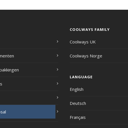
COOLWAYS FAMILY
Coolways UK
ementen
Coolways Norge
pakkingen
LANGUAGE
s
English
Deutsch
sal
Français